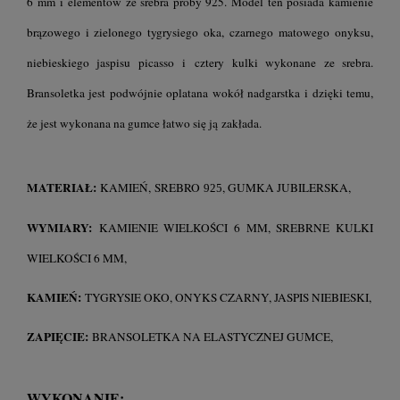
6 mm i elementów ze srebra próby 925. Model ten posiada kamienie
brązowego i zielonego tygrysiego oka, czarnego matowego onyksu,
niebieskiego jaspisu picasso i cztery kulki wykonane ze srebra.
Bransoletka jest podwójnie oplatana wokół nadgarstka i dzięki temu,
że jest wykonana na gumce łatwo się ją zakłada.
MATERIAŁ:
KAMIEŃ, SREBRO
, GUMKA JUBILERSKA,
925
WYMIARY:
KAMIENIE WIELKOŚCI 6 MM, SREBRNE KULKI
WIELKOŚCI 6 MM,
KAMIEŃ:
TYGRYSIE OKO, ONYKS CZARNY, JASPIS NIEBIESKI,
ZAPIĘCIE:
BRANSOLETKA NA ELASTYCZNEJ GUMCE,
WYKONANIE: