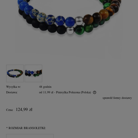
Wysyłka w:
48 godzin
Dostawa:
od 11,99 zł
- Przesyłka Polecona
(Polska)
Cena nie zawiera ewentualnych kosztów płatności
sprawdź formy dostawy
124,99 zł
Cena:
*
ROZMIAR BRANSOLETKI: