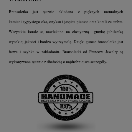
Bransoletka jest ręcznie składana z pięknych naturalnych
kamieni tygrysiego oka, onyksu i jaspisu picasso oraz korali ze srebra.
Wszystkie korale są nawlekane na elastyczną gumkę jubilerską
wysokiej jakości i bardzo wytrzymałą. Dzięki gumce bransoletka jest
łatwa i szybka w zakładaniu. Bransoletki od Francow Jewelry są
wykonywane ręcznie z dbałością o najdrobniejsze szczegóły.