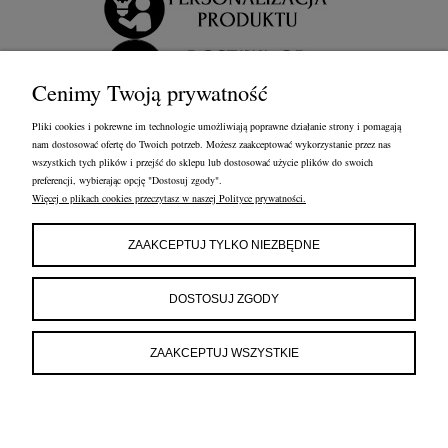
Cenimy Twoją prywatność
Pliki cookies i pokrewne im technologie umożliwiają poprawne działanie strony i pomagają
nam dostosować ofertę do Twoich potrzeb. Możesz zaakceptować wykorzystanie przez nas
wszystkich tych plików i przejść do sklepu lub dostosować użycie plików do swoich
preferencji, wybierając opcję "Dostosuj zgody".
Więcej o plikach cookies przeczytasz w naszej Polityce prywatności.
OBSŁUGA KLIENTA
FRANCOW JEWELRY
INFORMACJE
ZAAKCEPTUJ TYLKO NIEZBĘDNE
FRANCOW JEWELRY
ul. Kossaka 4/8, 49-200 Grodków
DOSTOSUJ ZGODY
woj. opolskie
tel:
660596974
e-mail:
shop@francow.com
ZAAKCEPTUJ WSZYSTKIE
NIP: 7471775402
REGON: 364491310
POKAŻ PEŁNĄ WERSJĘ STRONY