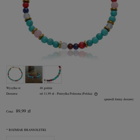
Wysyłka w:
48 godzin
Dostawa:
od 11,99 zł
- Przesyłka Polecona
(Polska)
Cena nie zawiera ewentualnych kosztów płatności
sprawdź formy dostawy
89,99 zł
Cena:
*
ROZMIAR BRANSOLETKI: