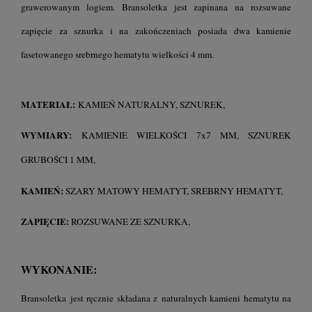
grawerowanym logiem. Bransoletka jest zapinana na rozsuwane
zapięcie za sznurka i na zakończeniach posiada dwa kamienie
fasetowanego srebrnego hematytu wielkości 4 mm.
MATERIAŁ:
KAMIEŃ NATURALNY, SZNUREK,
WYMIARY:
KAMIENIE WIELKOŚCI
x
MM, SZNUREK
7
7
GRUBOŚCI
MM,
1
KAMIEŃ:
SZARY MATOWY HEMATYT, SREBRNY HEMATYT,
ZAPIĘCIE:
ROZSUWANE ZE SZNURKA,
WYKONANIE:
Bransoletka jest ręcznie składana z naturalnych kamieni hematytu na