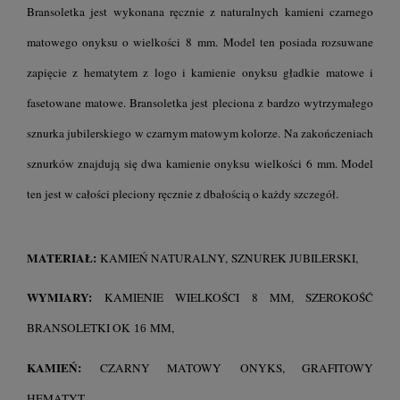
Bransoletka jest wykonana ręcznie z naturalnych kamieni czarnego
matowego onyksu o wielkości 8 mm. Model ten posiada rozsuwane
zapięcie z hematytem z logo i kamienie onyksu gładkie matowe i
fasetowane matowe. Bransoletka jest pleciona z bardzo wytrzymałego
sznurka jubilerskiego w czarnym matowym kolorze. Na zakończeniach
sznurków znajdują się dwa kamienie onyksu wielkości 6 mm. Model
ten jest w całości pleciony ręcznie z dbałością o każdy szczegół.
MATERIAŁ:
KAMIEŃ NATURALNY, SZNUREK JUBILERSKI,
WYMIARY:
KAMIENIE WIELKOŚCI 8 MM, SZEROKOŚĆ
BRANSOLETKI OK
MM,
16
KAMIEŃ:
CZARNY MATOWY ONYKS, GRAFITOWY
HEMATYT,