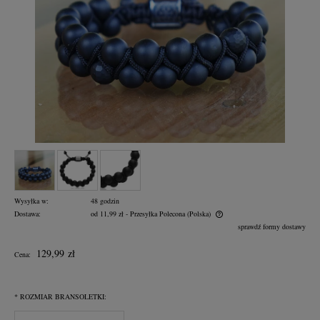
Wysyłka w:
48 godzin
Dostawa:
od 11,99 zł
- Przesyłka Polecona
(Polska)
Cena nie zawiera ewentualnych kosztów płatności
sprawdź formy dostawy
129,99 zł
Cena:
*
ROZMIAR BRANSOLETKI: