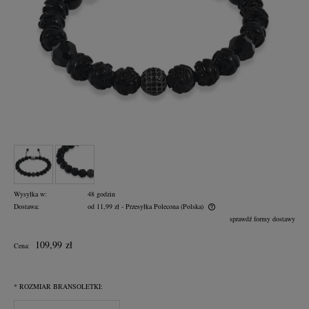
Wysyłka w:
48 godzin
Dostawa:
od 11,99 zł
- Przesyłka Polecona
(Polska)
Cena nie zawiera ewentualnych kosztów płatności
sprawdź formy dostawy
109,99 zł
Cena:
*
ROZMIAR BRANSOLETKI: