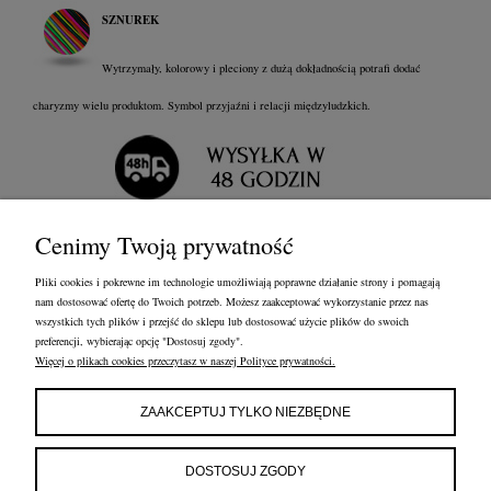
SZNUREK
Wytrzymały, kolorowy i pleciony z dużą dokładnością potrafi dodać
charyzmy wielu produktom. Symbol przyjaźni i relacji międzyludzkich.
Cenimy Twoją prywatność
Pliki cookies i pokrewne im technologie umożliwiają poprawne działanie strony i pomagają
nam dostosować ofertę do Twoich potrzeb. Możesz zaakceptować wykorzystanie przez nas
wszystkich tych plików i przejść do sklepu lub dostosować użycie plików do swoich
preferencji, wybierając opcję "Dostosuj zgody".
Więcej o plikach cookies przeczytasz w naszej Polityce prywatności.
ZAAKCEPTUJ TYLKO NIEZBĘDNE
DOSTOSUJ ZGODY