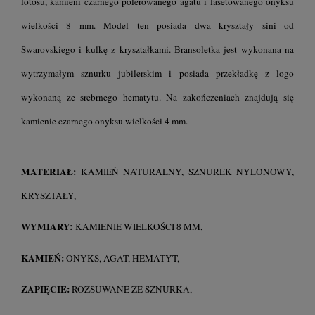
lotosu, kamieni czarnego polerowanego agatu i fasetowanego onyksu
wielkości 8 mm. Model ten posiada dwa kryształy sini od
Swarovskiego i kulkę z kryształkami. Bransoletka jest wykonana na
wytrzymałym sznurku jubilerskim i posiada przekładkę z logo
wykonaną ze srebrnego hematytu. Na zakończeniach znajdują się
kamienie czarnego onyksu wielkości 4 mm.
MATERIAŁ:
KAMIEŃ NATURALNY, SZNUREK NYLONOWY,
KRYSZTAŁY,
WYMIARY:
KAMIENIE WIELKOŚCI
MM,
8
KAMIEŃ:
ONYKS, AGAT, HEMATYT,
ZAPIĘCIE:
ROZSUWANE ZE SZNURKA,