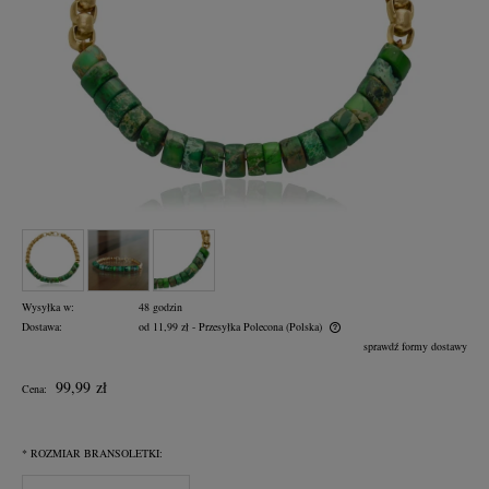
Wysyłka w:
48 godzin
Dostawa:
od 11,99 zł
- Przesyłka Polecona
(Polska)
Cena nie zawiera ewentualnych kosztów płatności
sprawdź formy dostawy
99,99 zł
Cena:
*
ROZMIAR BRANSOLETKI: