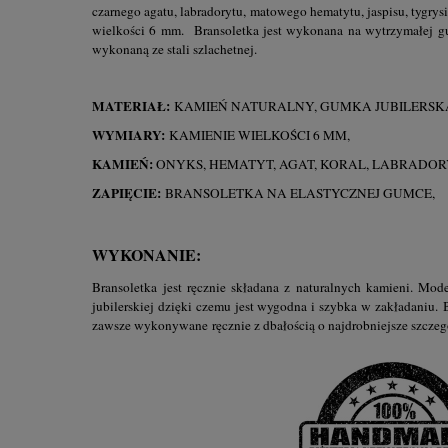
czarnego agatu, labradorytu, matowego hematytu, jaspisu, tygrys
wielkości 6 mm.
Bransoletka jest wykonana na wytrzymałej gu
wykonaną ze stali szlachetnej.
MATERIAŁ:
KAMIEŃ NATURALNY, GUMKA JUBILERSKA
WYMIARY:
KAMIENIE WIELKOŚCI 6 MM,
KAMIEŃ:
ONYKS, HEMATYT, AGAT, KORAL, LABRADORYT
ZAPIĘCIE:
BRANSOLETKA NA ELASTYCZNEJ GUMCE,
WYKONANIE:
Bransoletka jest ręcznie składana z naturalnych kamieni. Mod
jubilerskiej dzięki czemu jest wygodna i szybka w zakładaniu.
zawsze wykonywane ręcznie z dbałością o najdrobniejsze szczeg