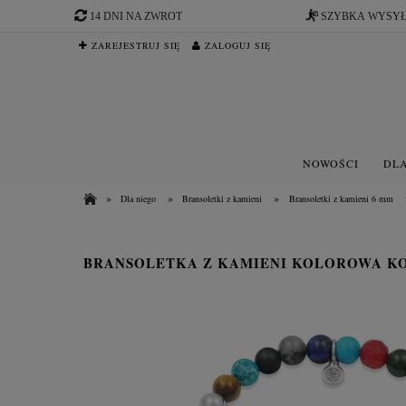
14 DNI NA ZWROT
SZYBKA WYSY
ZAREJESTRUJ SIĘ
ZALOGUJ SIĘ
NOWOŚCI
DLA
»
»
»
Dla niego
Bransoletki z kamieni
Bransoletki z kamieni 6 mm
BRANSOLETKA Z KAMIENI KOLOROWA KO