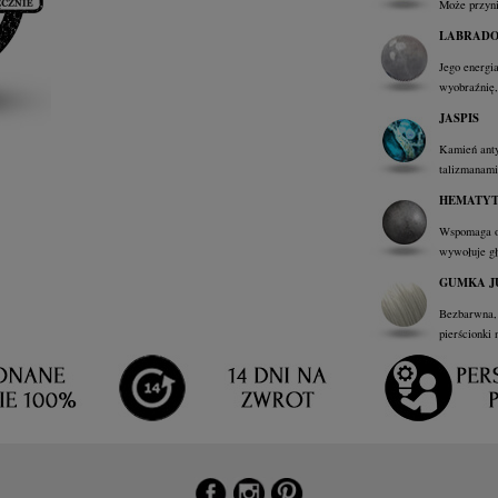
Może przyni
LABRAD
Jego energi
wyobraźnię,
JASPIS
Kamień anty
talizmanami
HEMATY
Wspomaga op
wywołuje głę
GUMKA J
Bezbarwna, 
pierścionki 