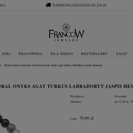
ŁKA
DARMOWA DOSTAWA OD 250 ZŁ
 NIEJ
PRACOWNIA
DLA NIEGO
BESTSELLERY
SALE!
»
Bransoletka z kamieni kolorowa koral onyks agat turkus labradoryt jaspis hematyt
RAL ONYKS AGAT TURKUS LABRADORYT JASPIS HE
Wysyłka w:
48 godzin
Dostawa:
od 11,99 zł
- P
Cena nie zawiera ewentua
79,99 zł
Cena:
płatności