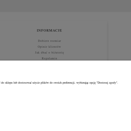
INFORMACJE
Dobierz rozmiar
Opinie klientów
Jak dbać o biżuterię
Regulamin
Jak kupować
 do sklepu lub dostosować użycie plików do swoich preferencji, wybierając opcję "Dostosuj zgody".