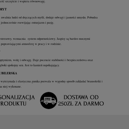
eść szczęście i wspiera równowagę.
ORYT
a uwalnia ludzi od dręczących myśli, dodaje odwagi i jasności umysłu. Pobudza
 jednocześnie rozwijając entuzjazm i pasję.
stresowy, wzmacnia system odpornościowy. Jaspisy są bardzo mocnymi
 poprawiającymi atmosferę w pracy i w rodzinie.
T
tymizm, wolę i odwagę. Daje poczucie stabilności i bezpieczeństwa oraz
boki spokojny sen. Jest to kamień uspokajający.
UBILERSKA
wytrzymała i elastyczna gumka pozwala w wygodny sposób zakładać bransoletki i
na niej wykonane.