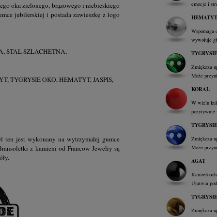
emocje i st
iego oka zielonego, brązowego i niebieskiego
mce jubilerskiej i posiada zawieszkę z logo
HEMATY
Wspomaga op
wywołuje głę
, STAL SZLACHETNA,
TYGRYSI
Zmiękcza up
Może przyni
, TYGRYSIE OKO, HEMATYT, JASPIS,
KORAL
W wielu kul
pozytywnie 
TYGRYSI
el ten
jest wykonany na wytrzymałej gumce
Zmiękcza up
Może przyni
Bransoletki z kamieni
od Francow Jewelry są
óły.
AGAT
Kamień ochr
Ułatwia pod
TYGRYSI
Zmiękcza up