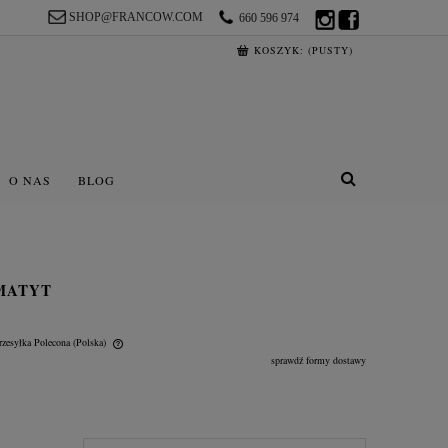
SHOP@FRANCOW.COM
660 596 974
KOSZYK:
(PUSTY)
O NAS
BLOG
MATYT
rzesyłka Polecona
(Polska)
sprawdź formy dostawy
lnych kosztów