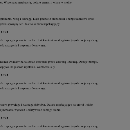
res. Wspomaga medytację, dodaje energii i wiary w siebie.
T
tymizm, wolę i odwagę. Daje poczucie stabilności i bezpieczeństwa oraz
boki spokojny sen. Jest to kamień uspokajający.
E OKO
ór i sprzyja pewności siebie. Jest kamieniem alergików, łagodzi objawy alergii.
eść szczęście i wspiera równowagę.
turach uważany za talizman ochronny przed chorobą i zdradą. Dodaje energii,
wpływa na jasność myślenia, wzmacnia siły.
E OKO
ór i sprzyja pewności siebie. Jest kamieniem alergików, łagodzi objawy alergii.
eść szczęście i wspiera równowagę.
onny, przyciąga i wzmaga dobrobyt. Działa uspokajająco na umysł i ciało.
ejmowanie wyzwań i odkrywanie samego siebie.
E OKO
ór i sprzyja pewności siebie. Jest kamieniem alergików, łagodzi objawy alergii.