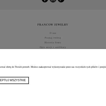
FRANCOW JEWELRY
O nas
Poznaj twórcę
Historia firmy
Opis misji i certfikaty
Kontakt i dane
SZYBKI ZWROT
ować ofertę do Twoich potrzeb. Możesz zaakceptować wykorzystanie przez nas wszystkich tych plików i przejść
FRANCOW JEWELRY
ul. Kossaka 4/8, 49-200 Grodków
woj. opolskie
tel:
EPTUJ WSZYSTKIE
660596974
e-mail:
shop@francow.com
NIP: 7471775402
REGON: 364491310
Sklep internetowy Shoper.pl