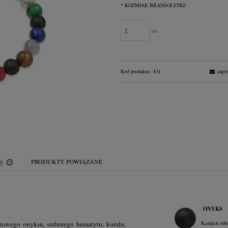
*
ROZMIAR BRANSOLETKI:
szt.
Kod produktu:
831
zapyt
wy
PRODUKTY POWIĄZANE
Cena nie zawiera ewentualnych kosztów
płatności
ONYKS
towego onyksu, srebrnego hematytu, koralu,
Kamień odwa