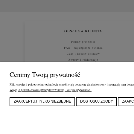
OBSŁUGA KLIENTA
Formy płatności
FAQ - Najczęstsze pytania
Czas i koszty dostawy
Zwroty i reklamacje
Polityka prywatności
Cenimy Twoją prywatność
Pliki cookies i pokrewne im technologie umożliwiają poprawne działanie strony i pomagają nam dostos
Więcej o plikach cookies przeczytasz w naszej Polityce prywatności.
ZAAKCEPTUJ TYLKO NIEZBĘDNE
DOSTOSUJ ZGODY
ZAAKC