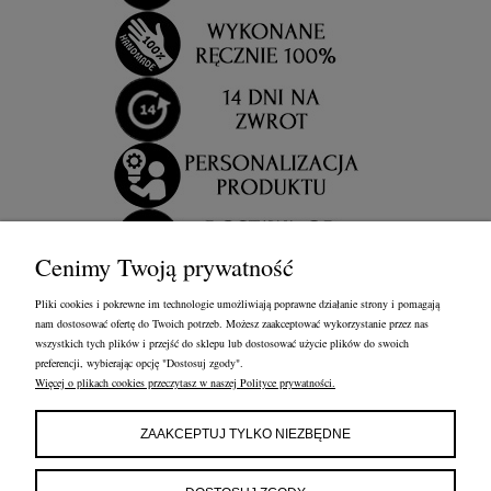
Cenimy Twoją prywatność
Pliki cookies i pokrewne im technologie umożliwiają poprawne działanie strony i pomagają
nam dostosować ofertę do Twoich potrzeb. Możesz zaakceptować wykorzystanie przez nas
wszystkich tych plików i przejść do sklepu lub dostosować użycie plików do swoich
preferencji, wybierając opcję "Dostosuj zgody".
Więcej o plikach cookies przeczytasz w naszej Polityce prywatności.
OBSŁUGA KLIENTA
FRANCOW JEWELRY
INFORMACJE
ZAAKCEPTUJ TYLKO NIEZBĘDNE
FRANCOW JEWELRY
ul. Kossaka 4/8, 49-200 Grodków