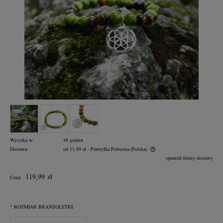
Wysyłka w:
48 godzin
Dostawa:
od 11,99 zł
- Przesyłka Polecona
(Polska)
Cena nie zawiera ewentualnych kosztów płatności
sprawdź formy dostawy
119,99 zł
Cena:
*
ROZMIAR BRANSOLETKI: