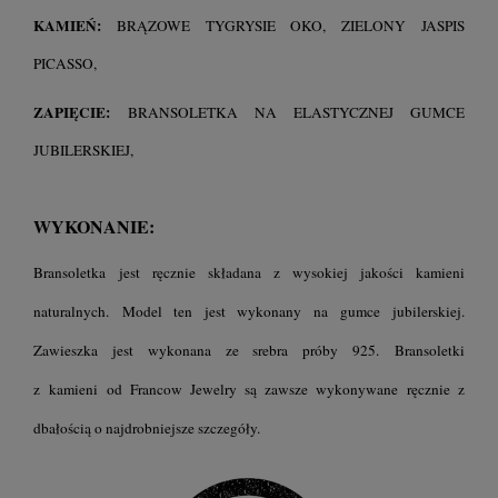
KAMIEŃ:
BRĄZOWE TYGRYSIE OKO, ZIELONY JASPIS
PICASSO,
ZAPIĘCIE:
BRANSOLETKA NA ELASTYCZNEJ GUMCE
JUBILERSKIEJ,
WYKONANIE:
Bransoletka jest ręcznie składana z wysokiej jakości kamieni
naturalnych.
Model ten jest wykonany na gumce jubilerskiej.
Zawieszka jest wykonana ze srebra próby 925.
Bransoletki
z kamieni
od Francow Jewelry są zawsze wykonywane ręcznie z
dbałością o najdrobniejsze szczegóły.