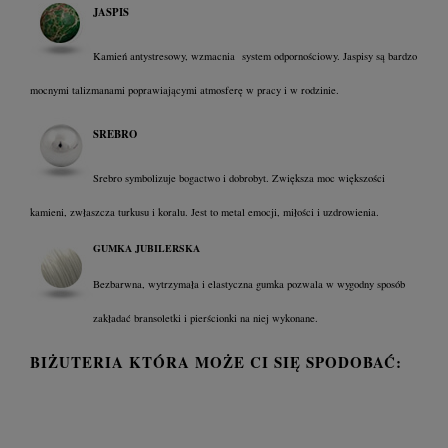
JASPIS
Kamień antystresowy, wzmacnia system odpornościowy. Jaspisy są bardzo
mocnymi talizmanami poprawiającymi atmosferę w pracy i w rodzinie.
SREBRO
Srebro symbolizuje bogactwo i dobrobyt. Zwiększa moc większości
kamieni, zwłaszcza turkusu i koralu. Jest to metal emocji, miłości i uzdrowienia.
GUMKA JUBILERSKA
Bezbarwna, wytrzymała i elastyczna gumka pozwala w wygodny sposób
zakładać bransoletki i pierścionki na niej wykonane.
BIŻUTERIA KTÓRA MOŻE CI SIĘ SPODOBAĆ: