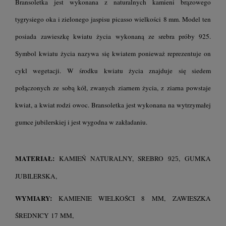
Bransoletka jest wykonana z naturalnych kamieni brązowego
tygrysiego oka i zielonego jaspisu picasso wielkości 8 mm. Model ten
posiada zawieszkę kwiatu życia wykonaną ze srebra próby 925.
Symbol kwiatu życia nazywa się kwiatem ponieważ reprezentuje on
cykl wegetacji. W środku kwiatu życia znajduje się siedem
połączonych ze sobą kół, zwanych ziarnem życia, z ziarna powstaje
kwiat, a kwiat rodzi owoc. Bransoletka jest wykonana na wytrzymałej
gumce jubilerskiej i jest wygodna w zakładaniu.
MATERIAŁ:
KAMIEŃ NATURALNY, SREBRO
, GUMKA
925
JUBILERSKA,
WYMIARY:
KAMIENIE WIELKOŚCI 8 MM, ZAWIESZKA
ŚREDNICY 17 MM,