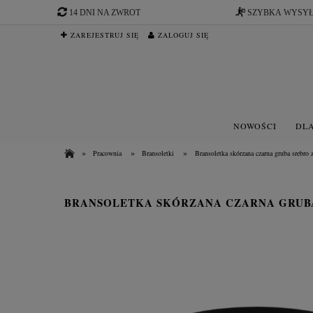
14 DNI NA ZWROT
SZYBKA WYSY
ZAREJESTRUJ SIĘ
ZALOGUJ SIĘ
NOWOŚCI
DLA
»
»
»
Pracownia
Bransoletki
Bransoletka skórzana czarna gruba srebro 
BRANSOLETKA SKÓRZANA CZARNA GRUBA