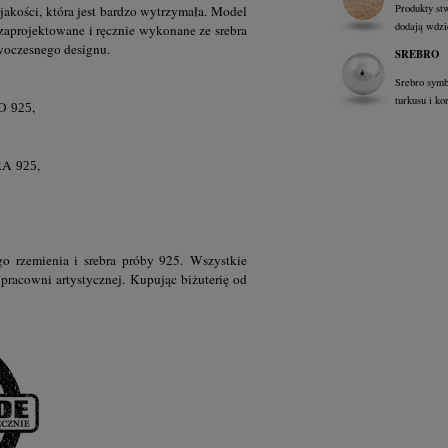
Produkty st
jakości, która jest bardzo wytrzymała. Model
dodają wdzi
s zaprojektowane i ręcznie wykonane ze srebra
owoczesnego designu.
SREBRO
Srebro symb
turkusu i ko
RO
,
925
BRA
,
925
o rzemienia i srebra próby 925. Wszystkie
pracowni artystycznej. Kupując biżuterię od