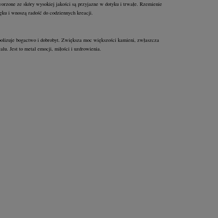
worzone ze skóry wysokiej jakości są przyjazne w dotyku i trwałe. Rzemienie
ęku i wnoszą radość do codziennych kreacji.
olizuje bogactwo i dobrobyt. Zwiększa moc większości kamieni, zwłaszcza
ralu. Jest to metal emocji, miłości i uzdrowienia.