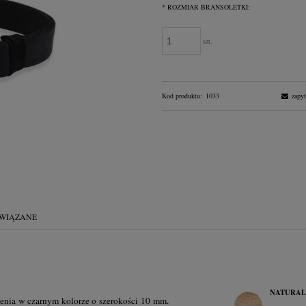
*
ROZMIAR BRANSOLETKI:
szt.
Kod produktu:
1033
zapyt
WIĄZANE
entualnych kosztów
NATURAL
ienia w czarnym kolorze o szerokości 10 mm.