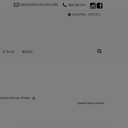
SHOP@FRANCOW.COM
660 596 974
KOSZYK:
(PUSTY)
O NAS
BLOG
rzesyłka Polecona
(Polska)
sprawdź formy dostawy
lnych kosztów