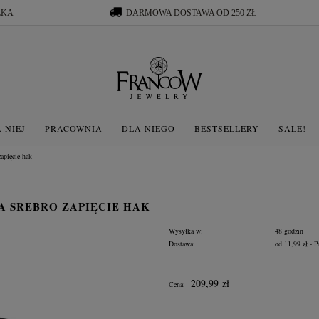
ŁKA
DARMOWA DOSTAWA OD 250 ZŁ
 NIEJ
PRACOWNIA
DLA NIEGO
BESTSELLERY
SALE!
zapięcie hak
 SREBRO ZAPIĘCIE HAK
Wysyłka w:
48 godzin
Dostawa:
od 11,99 zł
- P
Cena nie zawiera ewentua
209,99 zł
Cena:
płatności