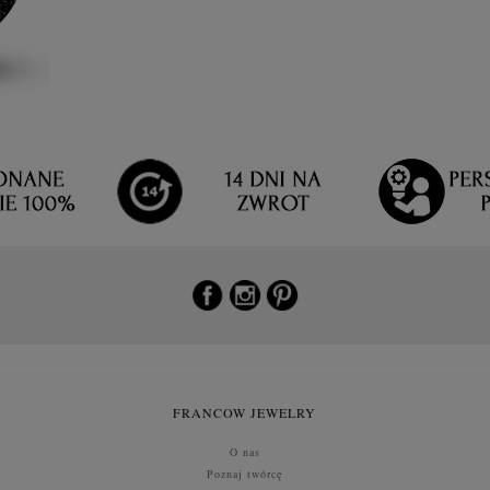
FRANCOW JEWELRY
O nas
Poznaj twórcę