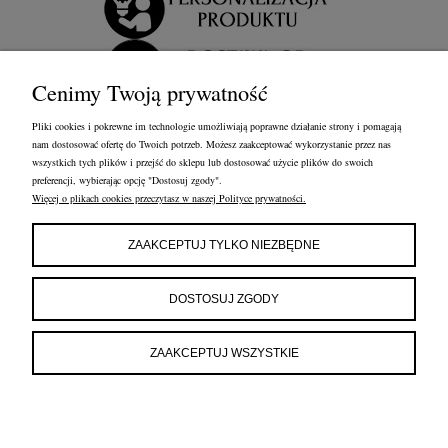
Cenimy Twoją prywatność
Pliki cookies i pokrewne im technologie umożliwiają poprawne działanie strony i pomagają
nam dostosować ofertę do Twoich potrzeb. Możesz zaakceptować wykorzystanie przez nas
wszystkich tych plików i przejść do sklepu lub dostosować użycie plików do swoich
preferencji, wybierając opcję "Dostosuj zgody".
Więcej o plikach cookies przeczytasz w naszej Polityce prywatności.
OBSŁUGA KLIENTA
FRANCOW JEWELRY
INFORMACJE
ZAAKCEPTUJ TYLKO NIEZBĘDNE
FRANCOW JEWELRY
ul. Kossaka 4/8, 49-200 Grodków
DOSTOSUJ ZGODY
woj. opolskie
tel:
660596974
e-mail:
shop@francow.com
ZAAKCEPTUJ WSZYSTKIE
NIP: 7471775402
REGON: 364491310
POKAŻ PEŁNĄ WERSJĘ STRONY