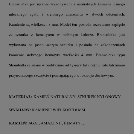
Bransoletka jest ręcznie wykonywana z naturalnych kamieni jasnego
mlecznego agatu i zielonego amazonitu w dwóch odcieniach.
Kamienie są wielkości 8 mm. Model ten posiada rozsuwane zapięcie
ze sznurka z hematytem w srebrnym kolorze. Bransoletka jest
wykonana na jasno szarym sznurku i posiada na zakończeniach
kamienie srebrnego hematytu wielkości 4 mm. Bransoletki typu
Shamballa są znane w buddyzmie od tysięcy lat i pełnią rolę talizmanu
przynoszącego szczęście i pomagającego w rozwoju duchowym.
MATERIAŁ:
KAMIEŃ NATURALNY, SZNUREK NYLONOWY,
WYMIARY:
KAMIENIE WIELKOŚCI 8 MM,
KAMIEŃ:
AGAT, AMAZONIT, HEMATYT,