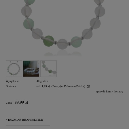
Wysyłka w:
48 godzin
Dostawa:
od 11,99 zł
- Przesyłka Polecona
(Polska)
Cena nie zawiera ewentualnych kosztów płatności
sprawdź formy dostawy
89,99 zł
Cena:
*
ROZMIAR BRANSOLETKI: