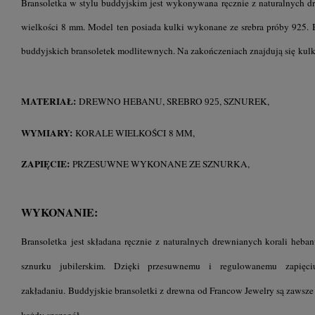
Bransoletka w stylu buddyjskim jest wykonywana ręcznie z naturalnych d
wielkości 8 mm. Model ten posiada kulki wykonane ze srebra próby 925.
buddyjskich bransoletek modlitewnych. Na zakończeniach znajdują się kulk
MATERIAŁ:
DREWNO HEBANU, SREBRO
, SZNUREK,
925
WYMIARY:
KORALE WIELKOŚCI 8 MM,
ZAPIĘCIE:
PRZESUWNE WYKONANE ZE SZNURKA,
WYKONANIE:
Bransoletka jest składana ręcznie z naturalnych drewnianych korali heb
sznurku jubilerskim. Dzięki przesuwnemu i regulowanemu zapięc
zakładaniu. Buddyjskie b
ransoletki z drewna
od Francow Jewelry są zawsze
każdy szczegół.