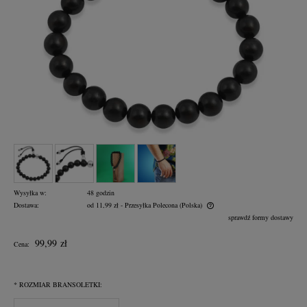
Wysyłka w:
48 godzin
Dostawa:
od 11,99 zł
- Przesyłka Polecona
(Polska)
Cena nie zawiera ewentualnych kosztów płatności
sprawdź formy dostawy
99,99 zł
Cena:
*
ROZMIAR BRANSOLETKI: