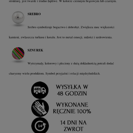
strukturę, jest twarde i trudno łupliwe. W kolorze ciemnym brązowym lub czarnym.
SREBRO
Srebro symbolizuje bogactwo i dobrobyt. Zwiększa moc większości
kamieni, zwłaszcza turkusu i koralu. Jest to metal emocji, miłości i uzdrowienia.
SZNUREK
Wytrzymały, kolorowy i pleciony z dużą dokładnością potrafi dodać
charyzmy wielu produktom. Symbol przyjaźni i relacji międzyludzkich.