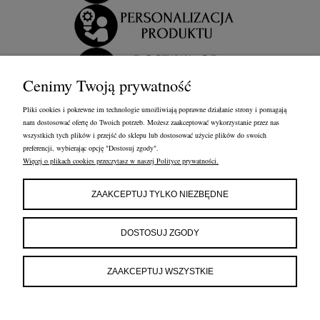
Cenimy Twoją prywatność
Pliki cookies i pokrewne im technologie umożliwiają poprawne działanie strony i pomagają
nam dostosować ofertę do Twoich potrzeb. Możesz zaakceptować wykorzystanie przez nas
wszystkich tych plików i przejść do sklepu lub dostosować użycie plików do swoich
preferencji, wybierając opcję "Dostosuj zgody".
Więcej o plikach cookies przeczytasz w naszej Polityce prywatności.
OBSŁUGA KLIENTA
FRANCOW JEWELRY
INFORMACJE
ZAAKCEPTUJ TYLKO NIEZBĘDNE
FRANCOW JEWELRY
ul. Kossaka 4/8, 49-200 Grodków
DOSTOSUJ ZGODY
woj. opolskie
tel:
660596974
e-mail:
shop@francow.com
ZAAKCEPTUJ WSZYSTKIE
NIP: 7471775402
REGON: 364491310