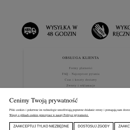
OBSŁUGA KLIENTA
Formy płatności
FAQ - Najczęstsze pytania
Czas i koszty dostawy
Zwroty i reklamacje
Polityka prywatności
Cenimy Twoją prywatność
Pliki cookies i pokrewne im technologie umożliwiają poprawne działanie strony i pomagają nam dostos
Więcej o plikach cookies przeczytasz w naszej Polityce prywatności.
ZAAKCEPTUJ TYLKO NIEZBĘDNE
DOSTOSUJ ZGODY
ZAAKC