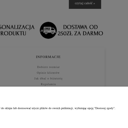
czytaj całość »
INFORMACJE
Dobierz rozmiar
Opinie klientów
Jak dbać o biżuterię
Regulamin
Jak kupować
 do sklepu lub dostosować użycie plików do swoich preferencji, wybierając opcję "Dostosuj zgody".