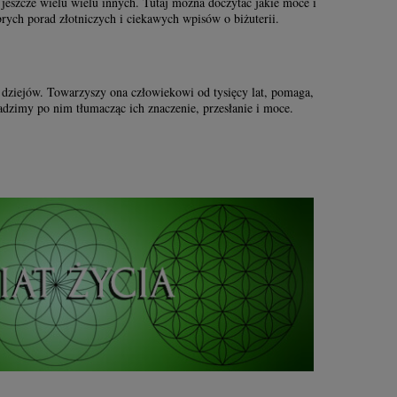
i jeszcze wielu wielu innych. Tutaj można doczytać jakie moce i
brych porad złotniczych i ciekawych wpisów o biżuterii.
 dziejów. Towarzyszy ona człowiekowi od tysięcy lat, pomaga,
adzimy po nim tłumacząc ich znaczenie, przesłanie i moce.