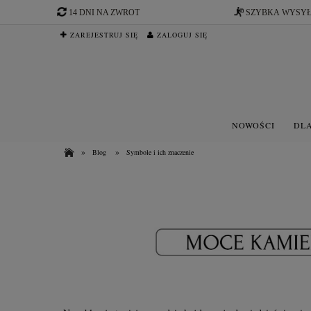
14 DNI NA ZWROT
SZYBKA WYSY
ZAREJESTRUJ SIĘ
ZALOGUJ SIĘ
NOWOŚCI
DLA
»
»
Blog
Symbole i ich znaczenie