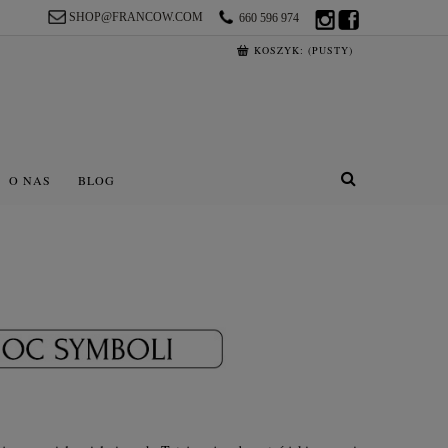
SHOP@FRANCOW.COM
660 596 974
KOSZYK:
(PUSTY)
O NAS
BLOG