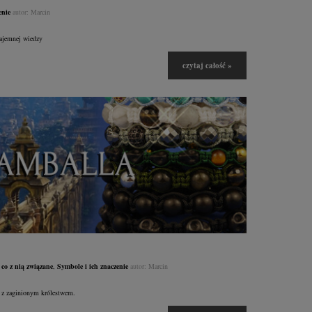
enie
autor:
Marcin
tajemnej wiedzy
czytaj całość »
 co z nią związane
,
Symbole i ich znaczenie
autor:
Marcin
a z zaginionym królestwem.