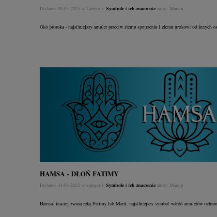
Dodano:
08-03-2023
w kategorii:
Symbole i ich znaczenie
autor:
Marcin
Oko proroka - najsilniejszy amulet przeciw złemu spojrzeniu i złemu urokowi od innych o
HAMSA - DŁOŃ FATIMY
Dodano:
31-03-2022
w kategorii:
Symbole i ich znaczenie
autor:
Marcin
Hamsa- inaczej zwana ręką Fatimy lub Marii, najsilniejszy symbol wśród amuletów ochro