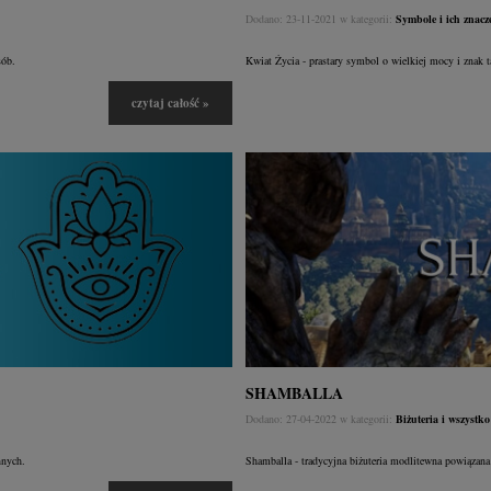
Dodano:
23-11-2021
w kategorii:
Symbole i ich znacz
sób.
Kwiat Życia - prastary symbol o wielkiej mocy i znak 
czytaj całość »
SHAMBALLA
Dodano:
27-04-2022
w kategorii:
Biżuteria i wszystko
nnych.
Shamballa - tradycyjna biżuteria modlitewna powiązan