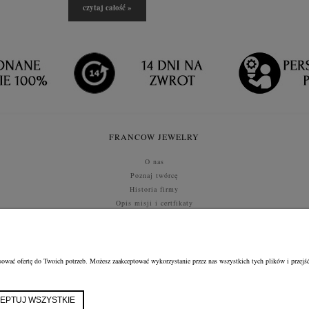
czytaj całość »
FRANCOW JEWELRY
O nas
Poznaj twórcę
Historia firmy
Opis misji i certfikaty
Kontakt i dane
SZYBKI ZWROT
ować ofertę do Twoich potrzeb. Możesz zaakceptować wykorzystanie przez nas wszystkich tych plików i przejść
FRANCOW JEWELRY
ul. Kossaka 4/8, 49-200 Grodków
woj. opolskie
tel:
660596974
EPTUJ WSZYSTKIE