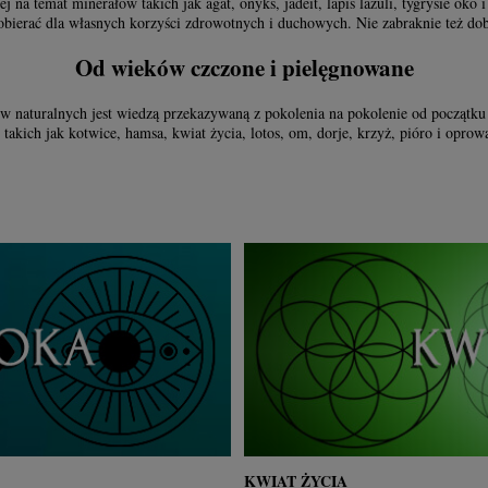
 na temat minerałów takich jak agat, onyks, jadeit, lapis lazuli, tygrysie oko 
dobierać dla własnych korzyści zdrowotnych i duchowych. Nie zabraknie też do
Od wieków czczone i pielęgnowane
w naturalnych jest wiedzą przekazywaną z pokolenia na pokolenie od początku
akich jak kotwice, hamsa, kwiat życia, lotos, om, dorje, krzyż, pióro i oprow
KWIAT ŻYCIA